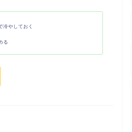
で冷やしておく
！
める