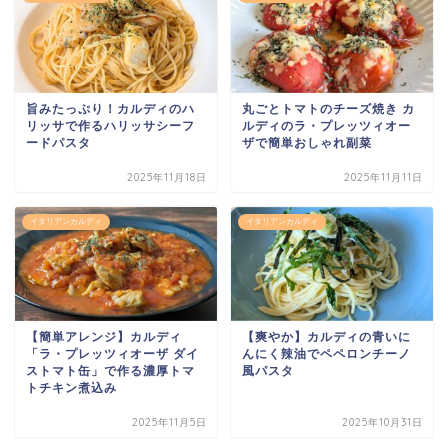
旨みたっぷり！カルディのハ
丸ごとトマトのチーズ焼き カ
リッサで作るハリッサシーフ
ルディのラ・プレッツィオー
ードパスタ
ザで簡単おしゃれ副菜
2025年11月18日
2025年11月11日
イタリアンカルディ
イタリアンカルディ
【簡単アレンジ】カルディ
【爽やか】カルディの青いに
「ラ・プレッツィオーザ ダイ
んにく辣油でペペロンチーノ
ストマト缶」で作る濃厚トマ
風パスタ
トチキン煮込み
2025年11月5日
2025年10月31日