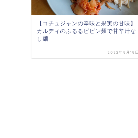
【コチュジャンの辛味と果実の甘味】
カルディのふるるビビン麺で甘辛汁な
し麺
2022年8月18