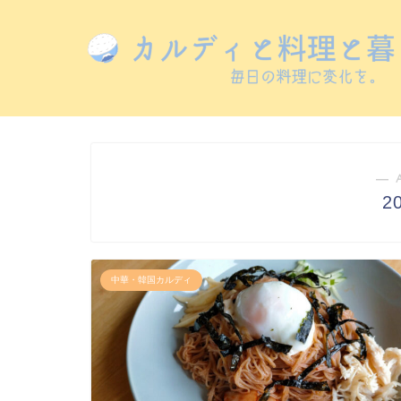
― 
2
中華・韓国カルディ