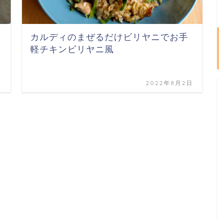
カルディのまぜるだけビリヤニでお手
軽チキンビリヤニ風
日
2022年8月2日