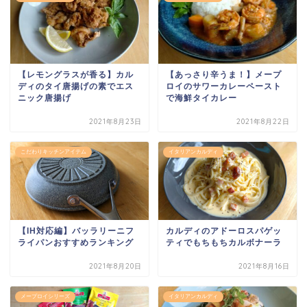
【レモングラスが香る】カル
【あっさり辛うま！】メープ
ディのタイ唐揚げの素でエス
ロイのサワーカレーペースト
ニック唐揚げ
で海鮮タイカレー
2021年8月23日
2021年8月22日
こだわりキッチンアイテム
イタリアンカルディ
【IH対応編】バッラリーニフ
カルディのアドーロスパゲッ
ライパンおすすめランキング
ティでもちもちカルボナーラ
2021年8月20日
2021年8月16日
メープロイシリーズ
イタリアンカルディ