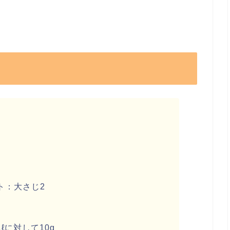
ト：大さじ2
ℓに対して10g