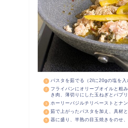
パスタを茹でる（2ℓに20gの塩を
フライパンにオリーブオイルと粗
き肉、薄切りにした玉ねぎとパプ
ホーリーバジルチリペーストとナ
茹で上がったパスタを加え、具材
器に盛り、半熟の目玉焼きをのせ、