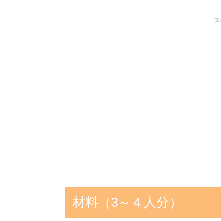
ス
材料（3～４人分）