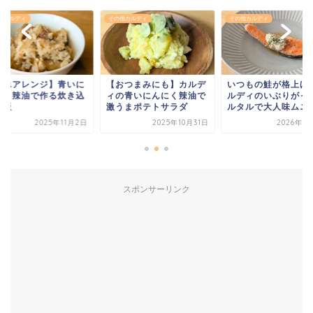
他カルディ
その他カルディ
その他カルディ
簡単アレンジ】青いに
【おつまみにも】カルデ
いつもの鮭が格上げ
にく辣油で作る炊き込
ィの青いにんにく辣油で
ルディのいぶりがっ
ご飯
激うまポテトサラダ
ルタルで大人味ムニ
2025年11月2日
2025年10月31日
2026年1
スポンサーリンク