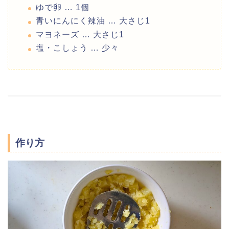
ゆで卵 … 1個
青いにんにく辣油 … 大さじ1
マヨネーズ … 大さじ1
塩・こしょう … 少々
作り方