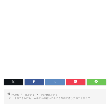
HOME
カルディ
その他カルディ
【おつまみにも】カルディの青いにんにく辣油で激うまポテトサラダ