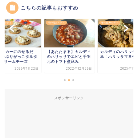
こちらの記事もおすすめ
他カルディ
その他カルディ
その他カルディ
ラッカーにのせるだ
【あたたまる】カルディ
カルディのハリッサ
！いぶりがっこタルタ
のハリッサでエビと手羽
単！ハリッサマヨチ
×クリームチーズ
元のトマト煮込み
2026年1月22日
2022年12月26日
2025年11
スポンサーリンク