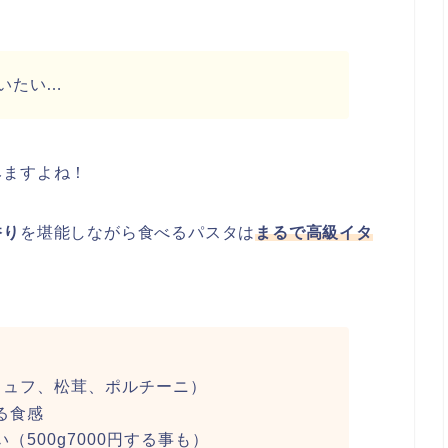
いたい…
みますよね！
香り
を堪能しながら食べるパスタは
まるで高級イタ
リュフ、松茸、ポルチーニ）
る食感
500g7000円する事も）