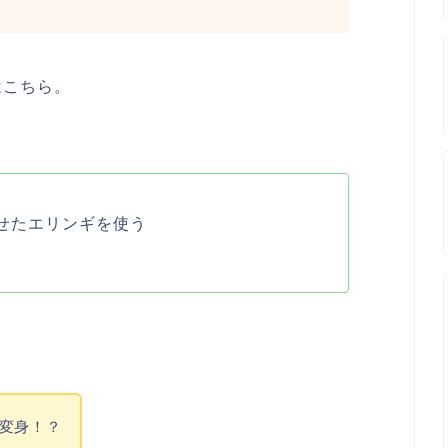
はこちら。
せたエリンギを使う
変身！？