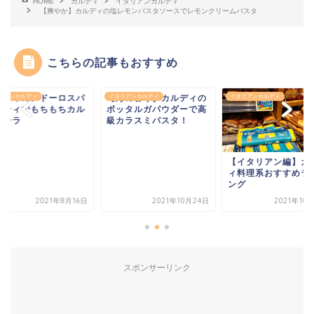
HOME
カルディ
イタリアンカルディ
【爽やか】カルディの塩レモンパスタソースでレモンクリームパスタ
こちらの記事もおすすめ
ルディのアドーロスパ
リアンカルディ
【海の香り】カルディの
イタリアンカルディ
イタリアンカルディ
ッティでもちもちカル
ボッタルガパウダーで高
ナーラ
級カラスミパスタ！
【イタリアン編】カ
ィ料理系おすすめラ
ング
2021年8月16日
2021年10月24日
2021年10
スポンサーリンク