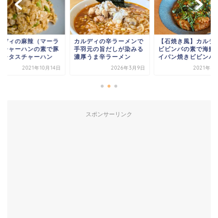
ルディの麻辣（マーラ
カルディの辛ラーメンで
【石焼き風】カルデ
）チャーハンの素で豚
手羽元の旨だしが染みる
ビビンバの素で海鮮
ラレタスチャーハン
濃厚うま辛ラーメン
イパン焼きビビンバ
2021年10月14日
2026年3月9日
2021年1
スポンサーリンク