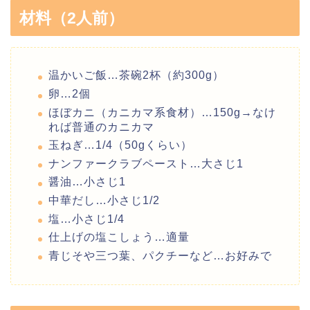
材料（2人前）
温かいご飯…茶碗2杯（約300g）
卵…2個
ほぼカニ（カニカマ系食材）…150g→なけ
れば普通のカニカマ
玉ねぎ…1/4（50gくらい）
ナンファークラブペースト…大さじ1
醤油…小さじ1
中華だし…小さじ1/2
塩…小さじ1/4
仕上げの塩こしょう…適量
青じそや三つ葉、パクチーなど…お好みで