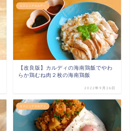
エスニックカルディ
【改良版】カルディの海南鶏飯でやわ
らか鶏むね肉２枚の海南鶏飯
日
2022年9月26日
エスニックカルディ