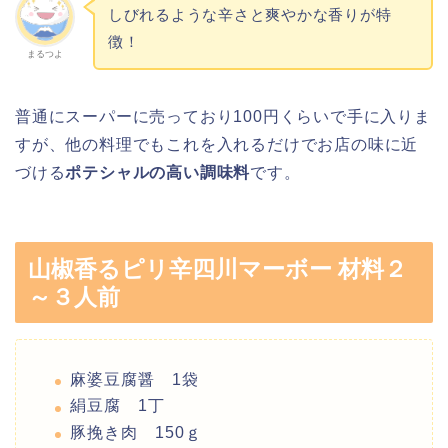
しびれるような辛さと爽やかな香りが特
徴！
まるつよ
普通にスーパーに売っており100円くらいで手に入りま
すが、他の料理でもこれを入れるだけでお店の味に近
づける
ポテシャルの高い調味料
です。
山椒香るピリ辛四川マーボー 材料２
～３人前
麻婆豆腐醤 1袋
絹豆腐 1丁
豚挽き肉 150ｇ