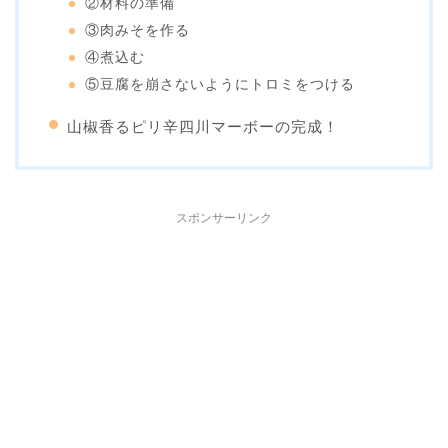
②材料の準備
③肉みそを作る
④煮込む
⑤豆腐を崩さないようにトロミをつける
山椒香るピリ辛四川マーボーの完成！
スポンサーリンク