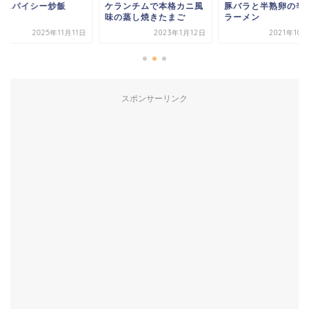
ランチムで本格カニ風
豚バラと半熟卵の辛うま
る！スパイシー炒飯
の蒸し焼きたまご
ラーメン
2023年1月12日
2021年10月20日
2025年11
スポンサーリンク