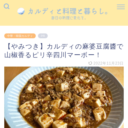
中華・韓国カルディ
PR
【やみつき】カルディの麻婆豆腐醬で
山椒香るピリ辛四川マーボー！
2022年11月23日