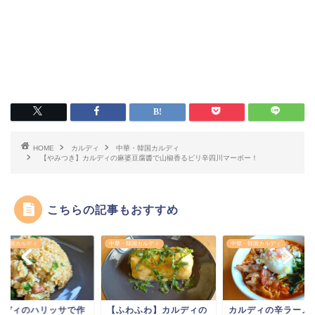
HOME
カルディ
中華・韓国カルディ
【やみつき】カルディの麻婆豆腐醬で山椒香るピリ辛四川マーボー！
こちらの記事もおすすめ
・韓国カルディ
中華・韓国カルディ
中華・韓国カルディ
ふわふわ】カルディの
カルディの辛ラーメンで
カルディのハリッサ