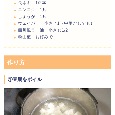
長ネギ 1/2本
ニンニク 1片
しょうが 1片
ウェイパー 小さじ1（中華だしでも）
四川風ラー油 小さじ1/2
粉山椒 お好みで
作り方
①豆腐をボイル