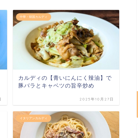
中華・韓国カルディ
カルディの【青いにんにく辣油】で
豚バラとキャベツの旨辛炒め
日
2025年10月27日
イタリアンカルディ