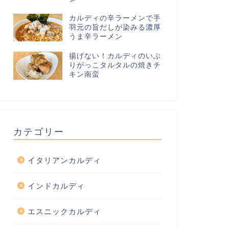
カルディの辛ラーメンで手
羽元の旨だしが染みる濃厚
カルディのナンミックスで本格チー
【日本人
うま辛ラーメン
ズナン！
カレーで
揚げない！カルディのいぶ
りがっこタルタルの焼きチ
2021年12月31日
キン南蛮
カテゴリー
イタリアンカルディ
インドカルディ
エスニックカルディ