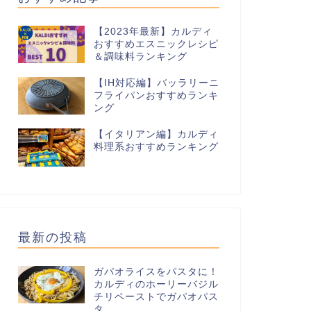
【2023年最新】カルディ
おすすめエスニックレシピ
＆調味料ランキング
【IH対応編】バッラリーニ
フライパンおすすめランキ
ング
カルディのまぜるだけビリヤニでお
【クセに
手軽チキンビリヤニ風
べるガラ
【イタリアン編】カルディ
ン
料理系おすすめランキング
2022年8月2日
インドカルディ
インドカルディ
最新の投稿
ガパオライスをパスタに！
カルディのホーリーバジル
チリペーストでガパオパス
タ