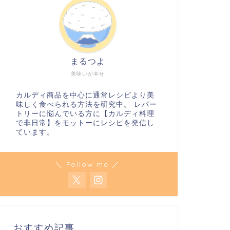
インドカルディ
インドカルディ
まるつよ
美味いが幸せ
カルディ商品を中心に通常レシピより美
味しく食べられる方法を研究中。 レパー
トリーに悩んでいる方に【カルディ料理
で非日常】をモットーにレシピを発信し
カルディのタンドリーチキンの素で
【濃厚ま
ています。
【お手軽】タンドリーチキン丼
ィアンカ
ー
＼ Follow me ／
2023年5月1日
インドカルディ
インドカルディ
おすすめ記事